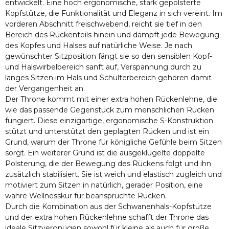
entwickelt. Eine hoch ergonomische, stark gepolsterte
Kopfstütze, die Funktionalität und Eleganz in sich vereint. Im
vorderen Abschnitt freischwebend, reicht sie tief in den
Bereich des Rückenteils hinein und dämpft jede Bewegung
des Kopfes und Halses auf natürliche Weise. Je nach
gewünschter Sitzposition fängt sie so den sensiblen Kopf-
und Halswirbelbereich sanft auf, Verspannung durch zu
langes Sitzen im Hals und Schulterbereich gehören damit
der Vergangenheit an.
Der Throne kommt mit einer extra hohen Rückenlehne, die
wie das passende Gegenstück zum menschlichen Rücken
fungiert. Diese einzigartige, ergonomische S-Konstruktion
stützt und unterstützt den geplagten Rücken und ist ein
Grund, warum der Throne für königliche Gefühle beim Sitzen
sorgt. Ein weiterer Grund ist die ausgeklügelte doppelte
Polsterung, die der Bewegung des Rückens folgt und ihn
zusätzlich stabilisiert. Sie ist weich und elastisch zugleich und
motiviert zum Sitzen in natürlich, gerader Position, eine
wahre Wellnesskur für beanspruchte Rücken.
Durch die Kombination aus der Schwanenhals-Kopfstütze
und der extra hohen Rückenlehne schafft der Throne das
ideale Sitzvergnügen sowohl für kleine als auch für große