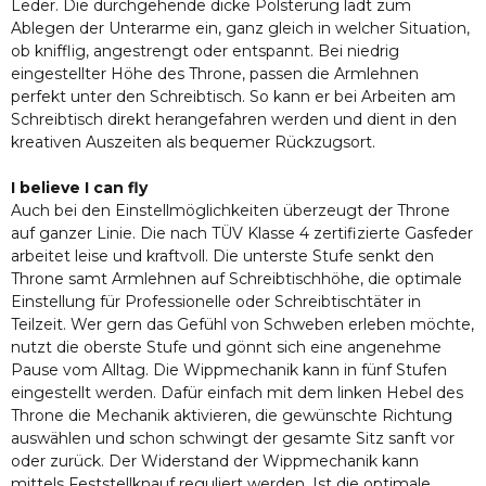
Leder. Die durchgehende dicke Polsterung lädt zum
Ablegen der Unterarme ein, ganz gleich in welcher Situation,
ob knifflig, angestrengt oder entspannt. Bei niedrig
eingestellter Höhe des Throne, passen die Armlehnen
perfekt unter den Schreibtisch. So kann er bei Arbeiten am
Schreibtisch direkt herangefahren werden und dient in den
kreativen Auszeiten als bequemer Rückzugsort.
I believe I can fly
Auch bei den Einstellmöglichkeiten überzeugt der Throne
auf ganzer Linie. Die nach TÜV Klasse 4 zertifizierte Gasfeder
arbeitet leise und kraftvoll. Die unterste Stufe senkt den
Throne samt Armlehnen auf Schreibtischhöhe, die optimale
Einstellung für Professionelle oder Schreibtischtäter in
Teilzeit. Wer gern das Gefühl von Schweben erleben möchte,
nutzt die oberste Stufe und gönnt sich eine angenehme
Pause vom Alltag. Die Wippmechanik kann in fünf Stufen
eingestellt werden. Dafür einfach mit dem linken Hebel des
Throne die Mechanik aktivieren, die gewünschte Richtung
auswählen und schon schwingt der gesamte Sitz sanft vor
oder zurück. Der Widerstand der Wippmechanik kann
mittels Feststellknauf reguliert werden. Ist die optimale