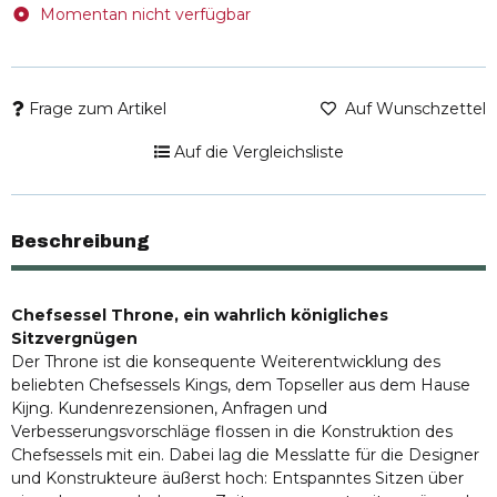
geformte Lordosenstütze, individuell einstellbar, gibt
Momentan nicht verfügbar
dem Lendenwirbelbereich wertvollen Halt.
Dreilagig gepolsterter Sitz, stützt die Oberschenkel,
entlastet den Rücken, fängt das Gewicht sanft auf und
schafft das optimale Wohlgefühl.
Frage zum Artikel
Auf Wunschzettel
5-Stufen Wippmechanik unterstützt das ergonomische
Sitzen. Die einzelnen Stufen sind feststellbar. Die TÜV
Auf die Vergleichsliste
Klasse 4 zertifizierte Gasfeder, arbeitet leise und
kraftvoll.
Beschreibung
Chefsessel Throne, ein wahrlich königliches
Sitzvergnügen
Der Throne ist die konsequente Weiterentwicklung des
beliebten Chefsessels Kings, dem Topseller aus dem Hause
Kijng. Kundenrezensionen, Anfragen und
Verbesserungsvorschläge flossen in die Konstruktion des
Chefsessels mit ein. Dabei lag die Messlatte für die Designer
und Konstrukteure äußerst hoch: Entspanntes Sitzen über