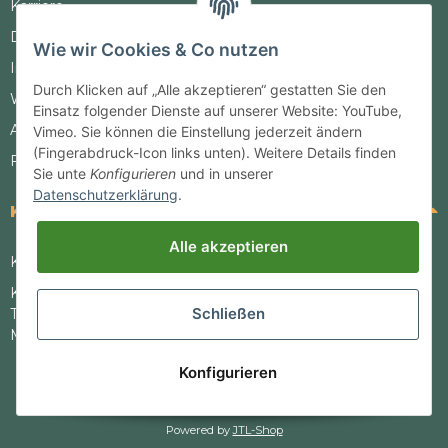
Karriere
Datenschutz
Wie wir Cookies & Co nutzen
Impressum
Durch Klicken auf „Alle akzeptieren“ gestatten Sie den
Widerrufsrecht
Einsatz folgender Dienste auf unserer Website: YouTube,
AGB
Vimeo. Sie können die Einstellung jederzeit ändern
(Fingerabdruck-Icon links unten). Weitere Details finden
FAQ
Sie unte
Konfigurieren
und in unserer
Datenschutzerklärung
.
Kontakt
Alle akzeptieren
Kontaktformular
Kundenhotline
Schließen
Telefon: +49 2867 7127643
Mo. - Fr. 8:00 - 16:00 Uhr
Konfigurieren
* Alle Preise inkl. gesetzlicher USt., zzgl.
Versand
Powered by
JTL-Shop